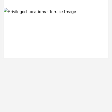
Terraza
Una carpa en la azotea del Pit Lane Building que
ofrece unas vistas privilegiadas de la recta de
salida/llegada y del pit lane.