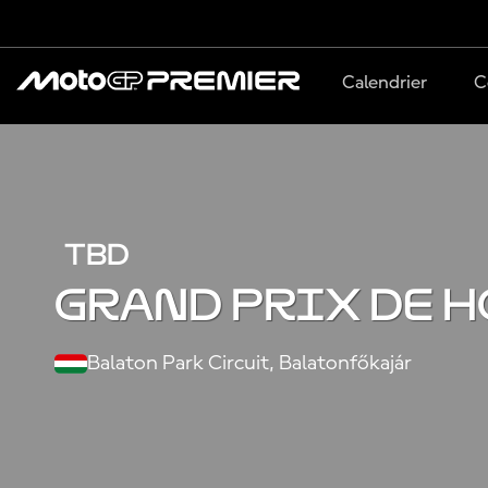
Calendrier
C
TBD
Grand Prix de 
Balaton Park Circuit, Balatonfőkajár