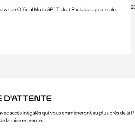
ed when Official MotoGP™ Ticket Packages go on sale.
e d'attente
s, avec accès inégalés qui vous emmèneront au plus près de la 
e la mise en vente.