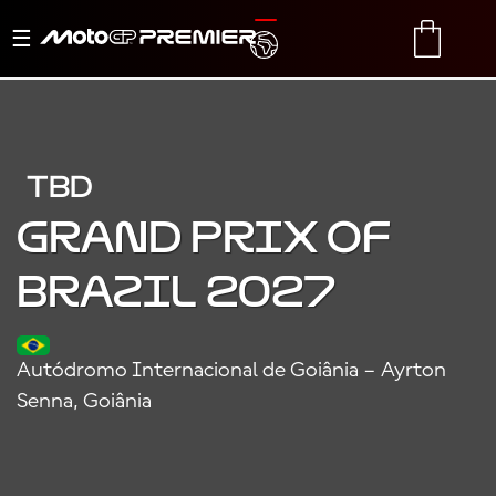
Basculer
TRANSLATE
CART
la
navigation
TBD
Grand Prix of
Brazil 2027
Autódromo Internacional de Goiânia – Ayrton
Senna, Goiânia