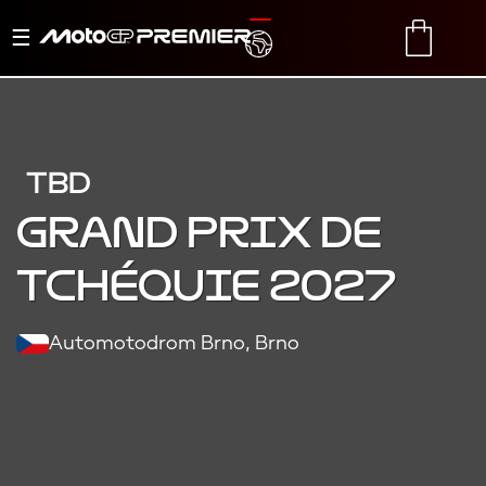
Basculer
TRANSLATE
CART
la
navigation
TBD
Grand Prix de
Tchéquie 2027
Automotodrom Brno, Brno