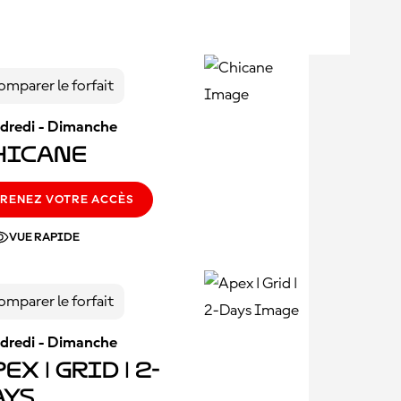
omparer le forfait
dredi - Dimanche
hicane
RENEZ VOTRE ACCÈS
VUE RAPIDE
omparer le forfait
dredi - Dimanche
ex | Grid | 2-
ays