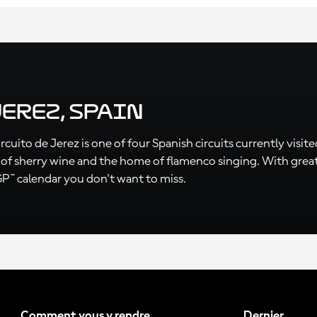
erez, Spain
Circuito de Jerez is one of four Spanish circuits currently vi
l of sherry wine and the home of flamenco singing. With great
P™ calendar you don't want to miss.
Comment vous y rendre
Dernier