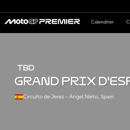
Calendrier
C
TBD
Grand Prix d'Es
Circuito de Jerez - Ángel Nieto, Spain