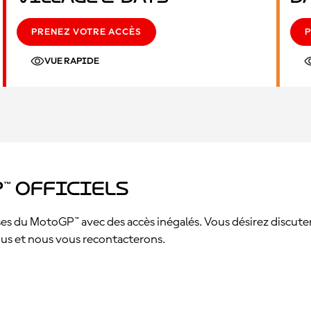
PRENEZ VOTRE ACCÈS
P
VUE RAPIDE
™ officiels
s du MotoGP™ avec des accès inégalés. Vous désirez discuter a
sous et nous vous recontacterons.