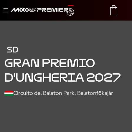
Menu
TRANSLATE
CART
di
navigazione
SD
Gran Premio
d'Ungheria 2027
Circuito del Balaton Park, Balatonfőkajár