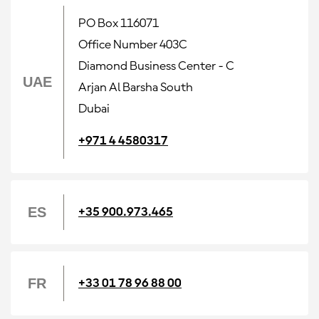
PO Box 116071
Office Number 403C
Diamond Business Center - C
UAE
Arjan Al Barsha South
Dubai
+971 4 4580317
ES
+35 900.973.465
FR
+33 01 78 96 88 00