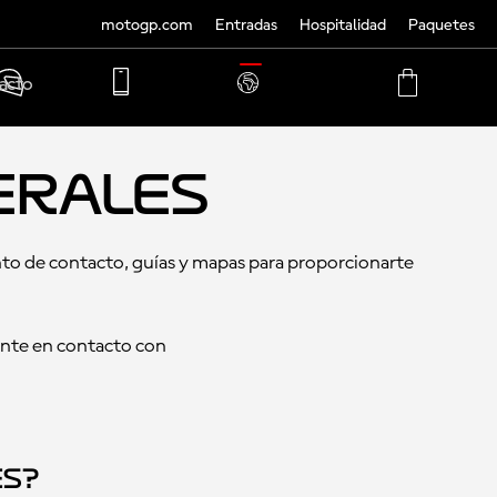
motogp.com
Entradas
Hospitalidad
Paquetes
TRANSLATE
acto
PHONE
MY
CART
ACCOUNT
MY
ACCOUNT
erales
nto de contacto, guías y mapas para proporcionarte
onte en contacto con
es?