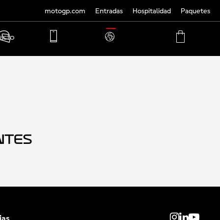
motogp.com
Entradas
Hospitalidad
Paquetes
TRANSLATE
acto
PHONE
MY
CART
ACCOUNT
MY
ACCOUNT
ntes
ias