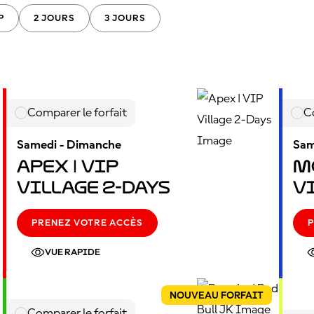
P
2 JOURS
3 JOURS
Comparer le forfait
C
Samedi - Dimanche
Sam
Apex | VIP
M
Village 2-Days
V
PRENEZ VOTRE ACCÈS
P
VUE RAPIDE
NOUVEAU FORFAIT
Comparer le forfait