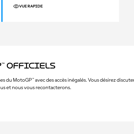
VUE RAPIDE
™ officiels
s du MotoGP™ avec des accès inégalés. Vous désirez discuter a
sous et nous vous recontacterons.