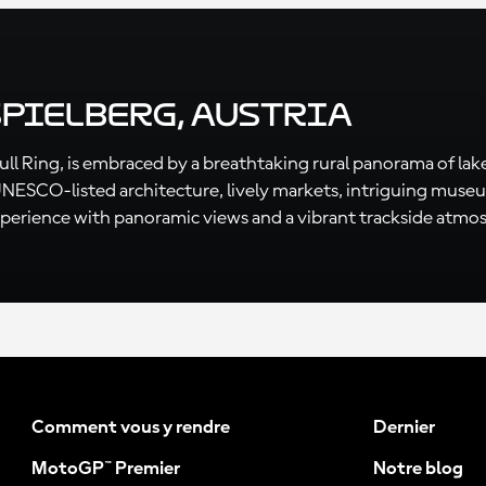
Spielberg, Austria
Bull Ring, is embraced by a breathtaking rural panorama of lake
its UNESCO-listed architecture, lively markets, intriguing mus
xperience with panoramic views and a vibrant trackside atmo
Comment vous y rendre
Dernier
MotoGP™ Premier
Notre blog