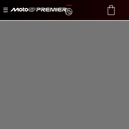
Basculer
TRANSLATE
CART
la
navigation