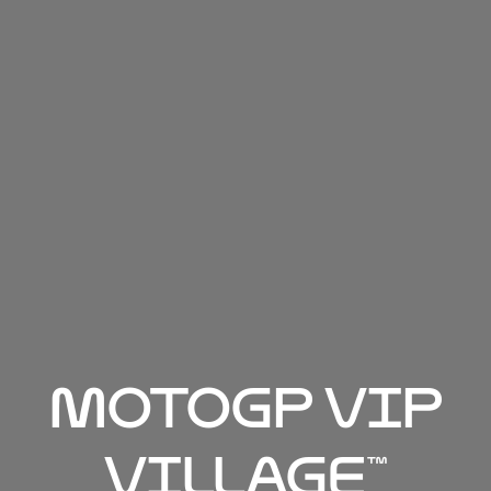
MotoGP VIP
Village™