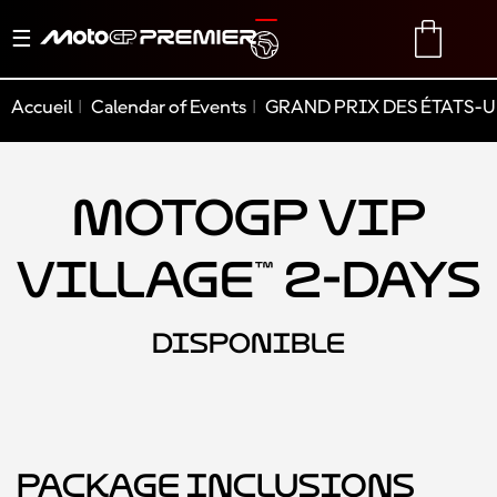
Basculer
TRANSLATE
CART
la
navigation
Accueil
Calendar of Events
GRAND PRIX DES ÉTATS-U
MotoGP VIP
Village™ 2-Days
DISPONIBLE
Package Inclusions