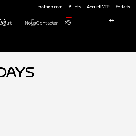
motogp.com
Billets
Accueil VIP
Forfaits
TRANSLATE
bout
Nous Contacter
PHONE
MY
CART
ACCOUNT
MY
ACCOUNT
-Days