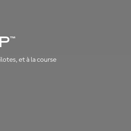
P
™
lotes, et à la course