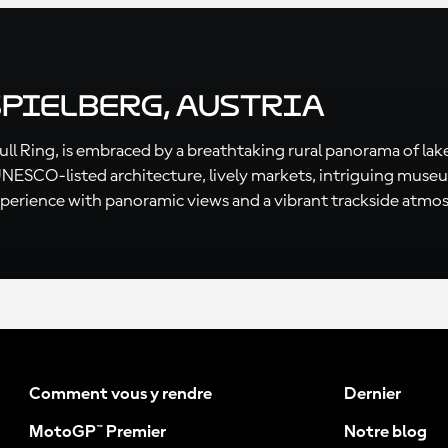
Spielberg, Austria
Bull Ring, is embraced by a breathtaking rural panorama of lake
its UNESCO-listed architecture, lively markets, intriguing mus
xperience with panoramic views and a vibrant trackside atmo
Comment vous y rendre
Dernier
MotoGP™ Premier
Notre blog