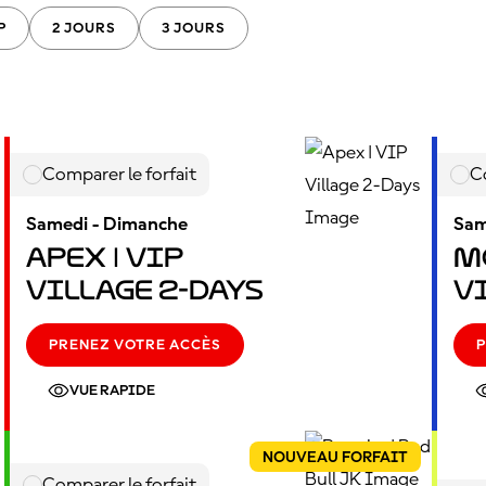
P
2 JOURS
3 JOURS
Comparer le forfait
C
Samedi - Dimanche
Sam
Apex | VIP
M
Village 2-Days
V
PRENEZ VOTRE ACCÈS
P
VUE RAPIDE
NOUVEAU FORFAIT
Comparer le forfait