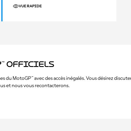
VUE RAPIDE
™ officiels
s du MotoGP™ avec des accès inégalés. Vous désirez discuter a
sous et nous vous recontacterons.