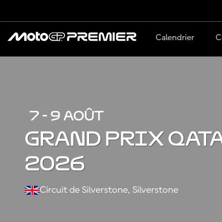
Calendrier
C
7 - 9 AOÛT
GRAND PRIX QAT
2026
Circuit de Silverstone, Silverstone