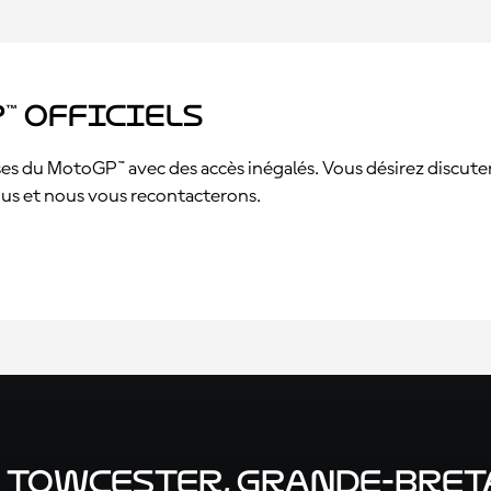
™ officiels
s du MotoGP™ avec des accès inégalés. Vous désirez discuter a
sous et nous vous recontacterons.
: Towcester, Grande-Bre