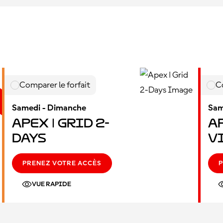
Comparer le forfait
C
Samedi - Dimanche
Sam
Apex | Grid 2-
Ap
Days
V
PRENEZ VOTRE ACCÈS
P
VUE RAPIDE