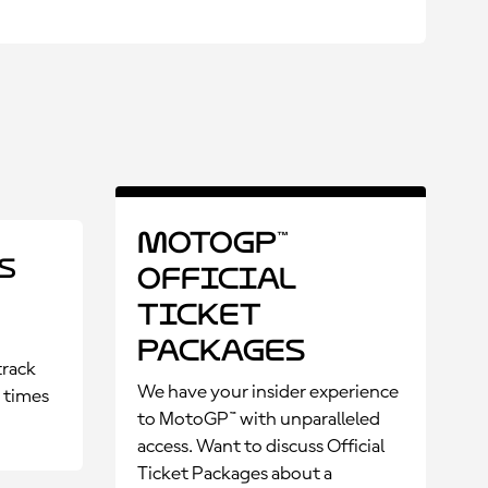
MotoGP™
s
Official
Ticket
Packages
track
We have your insider experience
p times
to MotoGP™ with unparalleled
access. Want to discuss Official
Ticket Packages about a