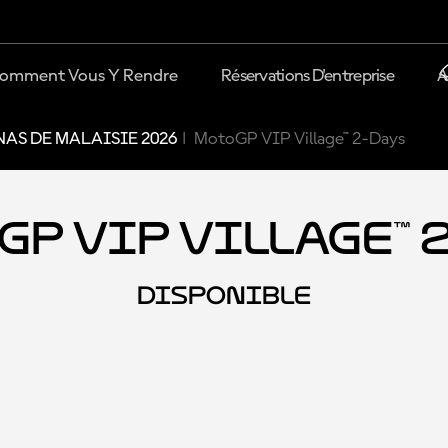
omment Vous Y Rendre
Réservations D'entreprise
A
AS DE MALAISIE 2026
MotoGP VIP Village™ 2-Days
P VIP Village™ 
DISPONIBLE