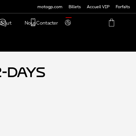
motogp.com
Billets
Accueil VIP
Forfaits
TRANSLATE
bout
Nous Contacter
PHONE
MY
CART
ACCOUNT
MY
ACCOUNT
2-Days