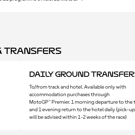
 Transfers
Daily Ground Transfer
To/from track and hotel. Available only with
accommodation purchases through
MotoGP™ Premier. 1 morning departure to the 
and 1 evening return to the hotel daily (pick-u
will be advised within 1-2 weeks of the race)