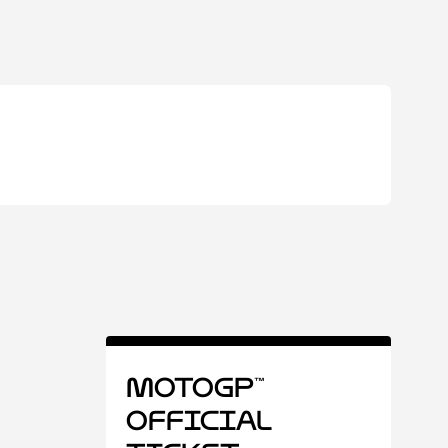
MotoGP™
Official