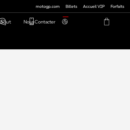
motogp.com
Billets
Accueil VIP
Forfaits
TRANSLATE
bout
Nous Contacter
PHONE
MY
CART
ACCOUNT
MY
ACCOUNT