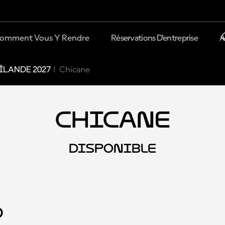
omment Vous Y Rendre
Réservations D'entreprise
A
ÏLANDE 2027
Chicane
Chicane
DISPONIBLE
d