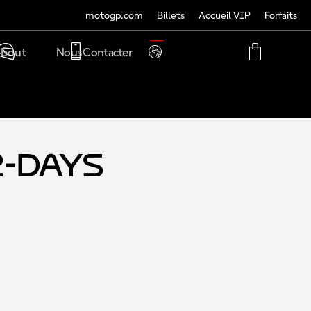
motogp.com
Billets
Accueil VIP
Forfaits
TRANSLATE
bout
Nous Contacter
PHONE
MY
CART
ACCOUNT
MY
ACCOUNT
2-Days