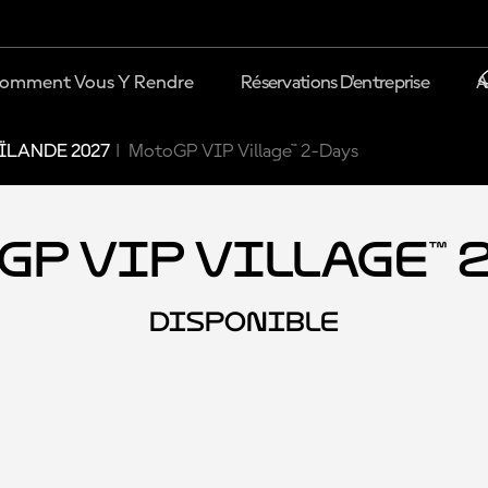
omment Vous Y Rendre
Réservations D'entreprise
A
ÏLANDE 2027
MotoGP VIP Village™ 2-Days
P VIP Village™ 
DISPONIBLE