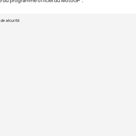
ue du programme officiel du MotoGP™.
 de sécurité.