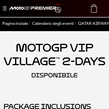
Menu
TRANSLATE
CART
di
navigazione
Pagina iniziale
Calendario degli eventi
QATAR AIRWAYS
MotoGP VIP
Village™ 2-Days
DISPONIBILE
Package Inclusions