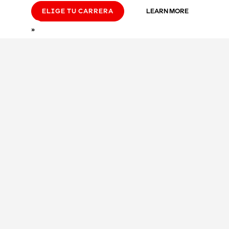
ELIGE TU CARRERA
LEARN MORE
»
g soon!
o on sale.