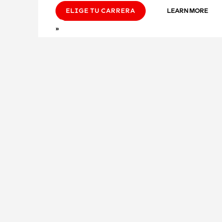
ELIGE TU CARRERA
LEARN MORE
»
2027 calendar comin
Join our waitlists to be the first to know once races g
VIEW 2027 RACES