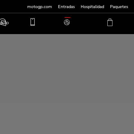
motogp.com
Entradas
Hospitalidad
Paquetes
TRANSLATE
acto
PHONE
MY
CART
ACCOUNT
MY
ACCOUNT