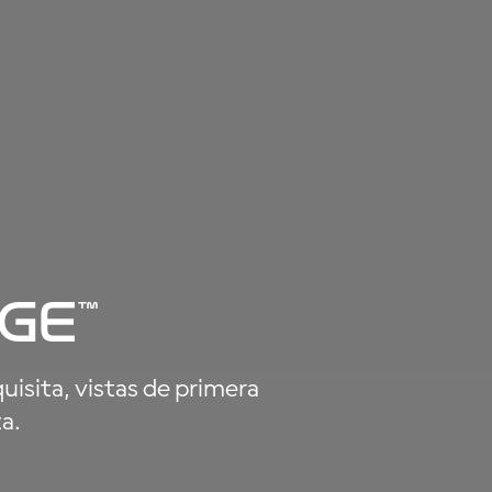
ge™
isita, vistas de primera
ta.