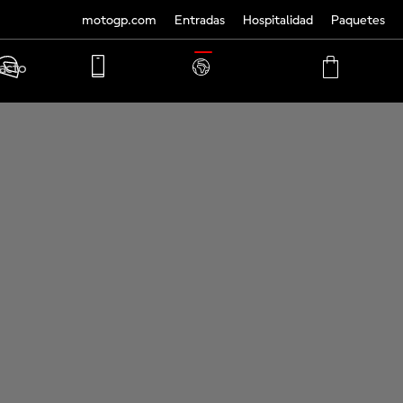
motogp.com
Entradas
Hospitalidad
Paquetes
TRANSLATE
acto
PHONE
MY
CART
ACCOUNT
MY
ACCOUNT