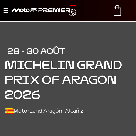
Basculer
TRANSLATE
CART
la
navigation
28 - 30 AOÛT
MICHELIN GRAND
PRIX OF ARAGON
2026
MotorLand Aragón, Alcañiz