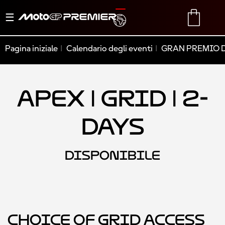
Menu
TRANSLATE
CART
di
navigazione
Pagina iniziale
Calendario degli eventi
GRAN PREMIO D
Apex | Grid | 2-
Days
DISPONIBILE
Choice of Grid Access