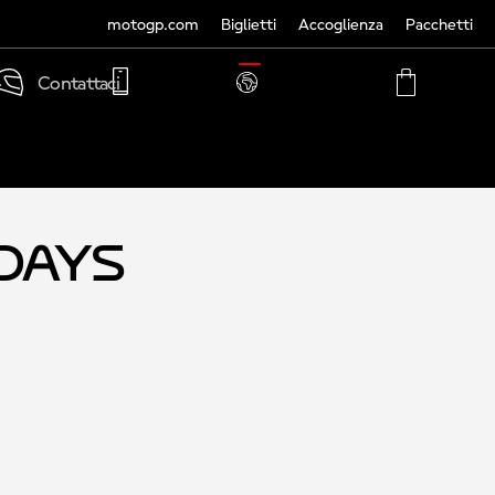
motogp.com
Biglietti
Accoglienza
Pacchetti
TRANSLATE
Contattaci
PHONE
MY
CART
ACCOUNT
MY
ACCOUNT
-Days