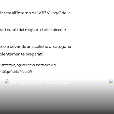
zzata all'interno del VIP Village™ della
ati curati dai migliori chef e piccole
ino e bevande analcoliche di categoria
sapientemente preparati
ttrattive, agli eventi di spettacolo e di
P Village™ della MotoGP..