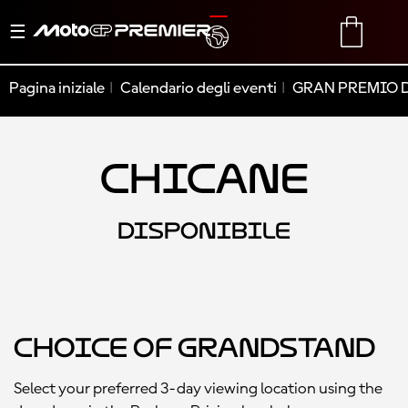
Menu
TRANSLATE
CART
di
navigazione
Pagina iniziale
Calendario degli eventi
GRAN PREMIO D
Chicane
DISPONIBILE
Choice of Grandstand
Select your preferred 3-day viewing location using the