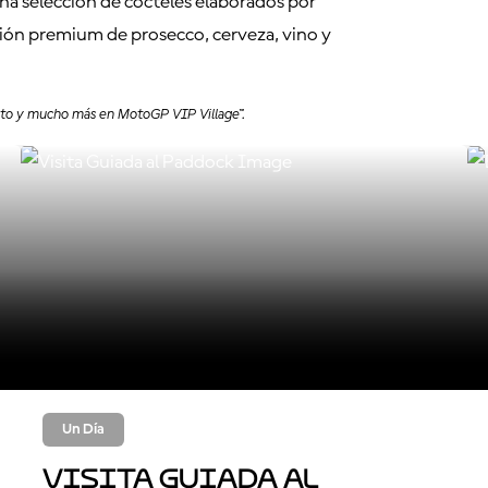
una selección de cócteles elaborados por
ón premium de prosecco, cerveza, vino y
ento y mucho más en MotoGP VIP Village™.
Un Día
Visita Guiada al