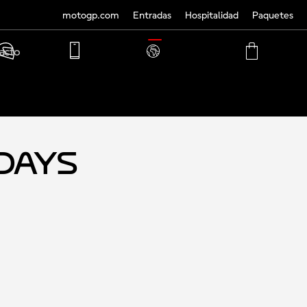
motogp.com
Entradas
Hospitalidad
Paquetes
TRANSLATE
acto
PHONE
MY
CART
ACCOUNT
MY
ACCOUNT
-Days