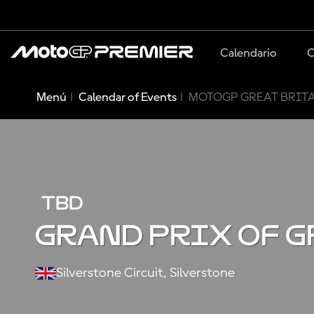
Calendario
C
Menú
Calendar of Events
MOTOGP GREAT BRITA
TBD
GRAND PRIX OF G
Silverstone Circuit, Silverstone