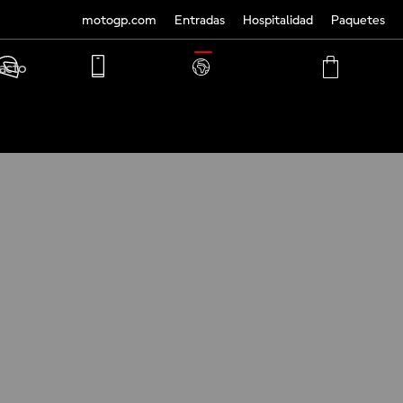
motogp.com
Entradas
Hospitalidad
Paquetes
TRANSLATE
acto
PHONE
MY
CART
ACCOUNT
MY
ACCOUNT