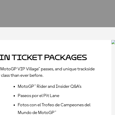
in Ticket Packages
MotoGP VIP Village™ passes, and unique trackside
 class than ever before.
MotoGP™ Rider and Insider Q&A's
Paseos por el Pit Lane
Fotos con el Trofeo de Campeones del
Mundo de MotoGP™