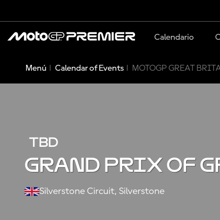
Calendario
C
Menú
Calendar of Events
MOTOGP GREAT BRITA
TBD
GRAND PRIX OF G
Silverstone Circuit, Silverstone