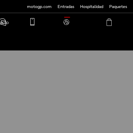
motogp.com
Entradas
Hospitalidad
Paquetes
TRANSLATE
acto
PHONE
MY
CART
ACCOUNT
MY
ACCOUNT