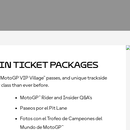
in Ticket Packages
MotoGP VIP Village™ passes, and unique trackside
 class than ever before.
MotoGP™ Rider and Insider Q&A's
Paseos por el Pit Lane
Fotos con el Trofeo de Campeones del
Mundo de MotoGP™